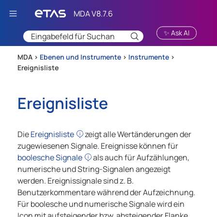
Zu Hauptinhalt springen
✨ Ask AI
MDA >
Ebenen und Instrumente
>
Instrumente
>
Ereignisliste
Ereignisliste
Die
Ereignisliste
zeigt alle Wertänderungen der
zugewiesenen Signale. Ereignisse können für
boolesche Signale
als auch für Aufzählungen,
numerische und String-Signalen angezeigt
werden. Ereignissignale sind z. B.
Benutzerkommentare während der Aufzeichnung.
Für boolesche und numerische Signale wird ein
Icon mit aufsteigender bzw. absteigender Flanke