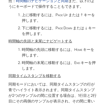
照：
時間軸のナビゲーションと同期
また、以下のよ
うにキーボードで操作することもできます。
上に移動するには、
Page Up
または
↑
キーを
押します。
下に移動するには、
Page Down
または
↓
キー
を押します。
時間軸の先頭と末尾にナビゲートする
時間軸の先頭に移動するには、
Home
キーを
押します。
時間軸の末尾に移動するには、
End
キーを押
します。
同期タイムスタンプを移動する
同期モードにおいては、同期タイムスタンプの行が
青でハイライト表示されます。同期タイムスタンプ
が2つのサンプルの間に位置する場合は、1行目と2行
目にその両側のサンプルが表示され、その間に青い