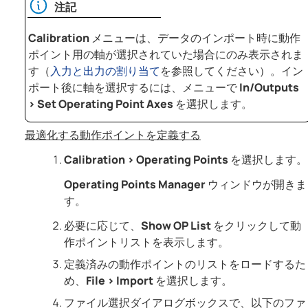
注記
Calibration
メニューは、データのインポート時に動作
ポイント用の軸が選択されていた場合にのみ表示されま
す（
入力と出力の割り当て
を参照してください）。イン
ポート後に軸を選択するには、メニューで
In/Outputs
>
Set Operating Point Axes
を選択します。
最適化する動作ポイントを定義する
Calibration
>
Operating Points
を選択します。
Operating Points Manager
ウィンドウが開きま
す。
必要に応じて、
Show OP List
をクリックして動
作ポイントリストを表示します。
定義済みの動作ポイントのリストをロードするた
め、
File
>
Import
を選択します。
ファイル選択ダイアログボックスで、以下のファ