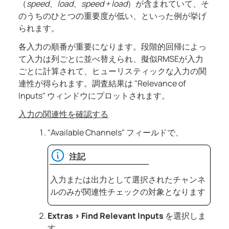
（
speed
、
load
、
speed + load
）が含まれていて、そ
のうちのひとつの重要度が低い、といった例が挙げ
られます。
各入力の順番が重要になります。段階的回帰によっ
て入力は列ごとに並べ替えられ、擬似RMSEが入力
ごとに計算されて、ヒューリスティックな入力の関
連性が得られます。調査結果は "Relevance of
Inputs" ウィンドウにプロットされます。
入力の関連性を確認する
"Available Channels" フィールドで、
注記
入力または出力として選択されたチャンネ
ルのみが関連性チェックの対象となります
Extras
>
Find Relevant Inputs
を選択しま
す。