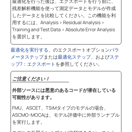
最適化を行った後は、エクスポートを行う前に、
残差解析機能を使って測定データとモデルが作成
したデータとを比較してください。この機能を利
用するには、Analysis
>
Residual Analysis
>
Training and Test Data
>
Absolute Error Analysis
を選択します。
最適化を実行する
、のエクスポートオプション
パラ
メータステップ
または
最適化ステップ
、および
ステ
ップ7：エクスポート
を参照してください。
ご注意ください！
外部ソースには悪意のあるコードが潜在している
可能性があります。
FMU、ASCET、TSiMタイプのモデルの場合、
ASCMO-MOCA
は、モデル評価中に外部ランナブル
を実行します。