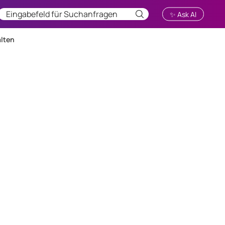
✨ Ask AI
lten