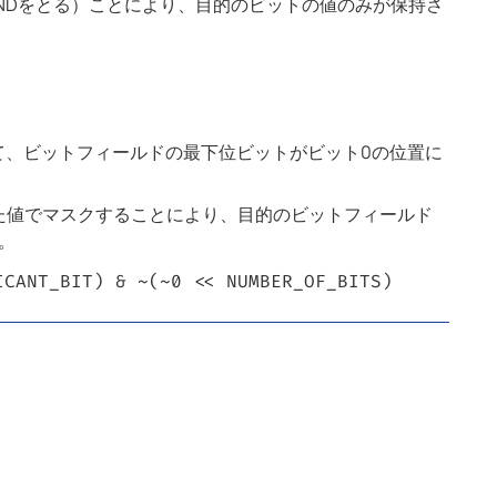
ANDをとる）ことにより、目的のビットの値のみが保持さ
へシフトして、ビットフィールドの最下位ビットがビット0の位置に
ら求めた値でマスクすることにより、目的のビットフィールド
。
ICANT_BIT) & ~(~0 << NUMBER_OF_BITS)