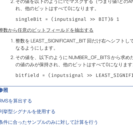
その値を以下のように1でマスクする（つまり値1との
れ、他のビットはすべて0になります。
singleBit = (inputsignal >> BIT)& 1
整数から任意のビットフィールドを抽出する
整数を LEAST_SIGNIFICANT_BIT 回だけ右
なるようにします。
その値を、以下のように NUMBER_OF_BITS か
の値のみが保持され、他のビットはすべて0になります
bitfield = (inputsignal >> LEAST_SIGNIF
参照
RMSを算出する
列挙型シグナルを使用する
条件に合ったサンプルのみに対して計算を行う