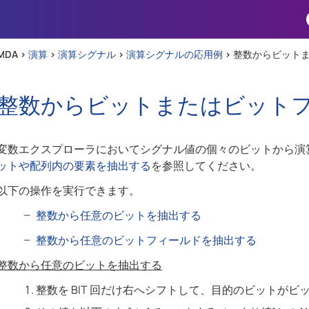
Skip To Main Content
MDA >
演算
>
演算シグナル
>
演算シグナルの応用例
>
整数からビット
整数からビットまたはビット
変数エクスプローラにおいてシグナル値の個々のビットから演
ットや配列内の要素を抽出する
を参照してください。
以下の操作を実行できます。
整数から任意のビットを抽出する
整数から任意のビットフィールドを抽出する
整数から任意のビットを抽出する
整数を BIT 回だけ右へシフトして、目的のビットが