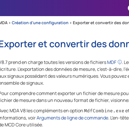
Passer au contenu principal
MDA >
Création d'une configuration
>
Exporter et convertir des d
Exporter et convertir des do
V8.7
prend en charge toutes les versions de fichiers
MDF
. L
écriture. L'exportation des données de mesure, c'est-à-dire, l'
aux signaux possédant des valeurs numériques. Vous pouvez e
ensemble de signaux.
Pour comprendre comment exporter un fichier de mesure pour
fichier de mesure dans un nouveau format de fichier, visionne
Avec
MDA V8
les compléments en option
e
MdfCombine.exe
informations, voir
Arguments de ligne de commande
. L'en-têt
de MCD Core utilisée.