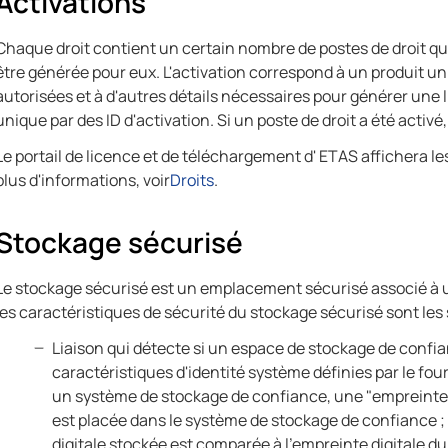
Activations
Chaque droit contient un certain nombre de postes de droit qui
être générée pour eux. L'activation correspond à un produit un
autorisées et à d'autres détails nécessaires pour générer une 
unique par des ID d'activation. Si un poste de droit a été activé
Le portail de licence et de téléchargement d' ETAS affichera 
plus d'informations, voir
Droits
.
Stockage sécurisé
Le stockage sécurisé est un emplacement sécurisé associé à u
les caractéristiques de sécurité du stockage sécurisé sont les 
Liaison qui détecte si un espace de stockage de confian
caractéristiques d'identité système définies par le fou
un système de stockage de confiance, une "empreinte
est placée dans le système de stockage de confiance ; l
digitale stockée est comparée à l'empreinte digitale d