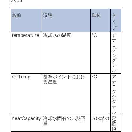
名前
説明
単位
タ
イ
プ
temperature
冷却水の温度
°C
ア
ナ
ロ
グ
シ
グ
ナ
ル
refTemp
基準ポイントにおけ
°C
ア
る温度
ナ
ロ
グ
シ
グ
ナ
ル
heatCapacity
冷却水固有の比熱容
J/(kg*K)
定
量
数
値