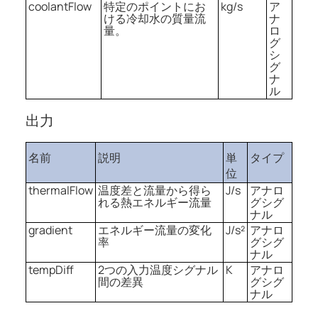
coolantFlow
特定のポイントにお
kg/s
ア
ける冷却水の質量流
ナ
量。
ロ
グ
シ
グ
ナ
ル
出力
名前
説明
単
タイプ
位
thermalFlow
温度差と流量から得ら
J/s
アナロ
れる熱エネルギー流量
グシグ
ナル
gradient
エネルギー流量の変化
J/s²
アナロ
率
グシグ
ナル
tempDiff
2つの入力温度シグナル
K
アナロ
間の差異
グシグ
ナル