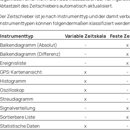
Abtastzeit des Zeitschiebers automatisch aktualisiert.
Der Zeitschieber ist je nach Instrumenttyp und der damit ver
Instrumenttypen können folgendermaßen klassifiziert werden
Instrumenttyp
Variable Zeitskala
Feste Ze
Balkendiagramm (Absolut)
-
x
Balkendiagramm (Differenz)
-
x
Ereignisliste
-
x
GPS-Kartenansicht
x
-
Histogramm
x
-
Oszilloskop
x
-
Streudiagramm
x
-
Signalverteilung
-
x
Sortierbare Liste
-
x
Statistische Daten
x
-