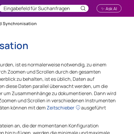
✨ Ask AI
d Synchronisation
sation
urden, ist es normalerweise notwendig, zu einem
durch Zoomen und Scrollen durch den gesamten
rblick zu behalten, ist es üblich, Daten auf
n diese Daten parallel überwacht werden, um die
oder um Zusammenhänge zu dokumentieren. Dann wird
 Zoomen und Scrollen in verschiedenen Instrumenten
vitäten können mit dem
Zeitschieber
ausgeführt
dateien an, die der momentanen Konfiguration
on hinzufügen, werden die minimale und maximale