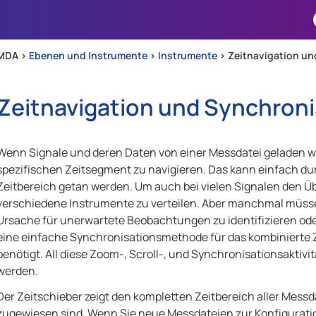
Zu Hauptinhalt springen
MDA >
Ebenen und Instrumente
>
Instrumente
>
Zeitnavigation un
Zeitnavigation und Synchroni
Wenn Signale und deren Daten von einer Messdatei geladen w
spezifischen Zeitsegment zu navigieren. Das kann einfach 
Zeitbereich getan werden. Um auch bei vielen Signalen den Übe
verschiedene Instrumente zu verteilen. Aber manchmal müsse
Ursache für unerwartete Beobachtungen zu identifizieren 
eine einfache Synchronisationsmethode für das kombinierte
benötigt. All diese Zoom-, Scroll-, und Synchronisationsakti
werden.
Der Zeitschieber zeigt den kompletten Zeitbereich aller Mess
zugewiesen sind. Wenn Sie neue Messdateien zur Konfigurati