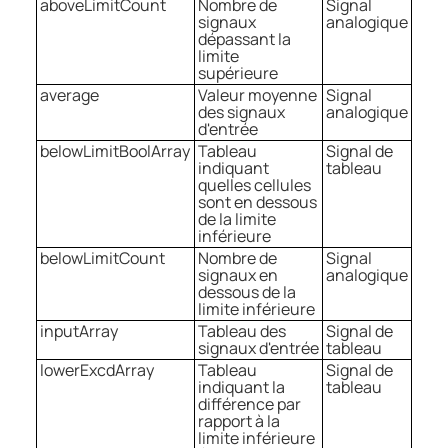
aboveLimitCount
Nombre de
Signal
signaux
analogique
dépassant la
limite
supérieure
average
Valeur moyenne
Signal
des signaux
analogique
d'entrée
belowLimitBoolArray
Tableau
Signal de
indiquant
tableau
quelles cellules
sont en dessous
de la limite
inférieure
belowLimitCount
Nombre de
Signal
signaux en
analogique
dessous de la
limite inférieure
inputArray
Tableau des
Signal de
signaux d'entrée
tableau
lowerExcdArray
Tableau
Signal de
indiquant la
tableau
différence par
rapport à la
limite inférieure