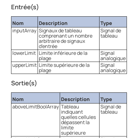
Entrée(s)
Nom
Description
Type
inputArray
Signaux de tableau
Signal de
comprenant un nombre
tableau
arbitraire de signaux
d'entrée
lowerLimit
Limite inférieure de la
Signal
plage
analogique
upperLimit
Limite supérieure de la
Signal
plage
analogique
Sortie(s)
Nom
Description
Type
aboveLimitBoolArray
Tableau
Signal de
indiquant
tableau
quelles cellules
dépassent la
limite
supérieure