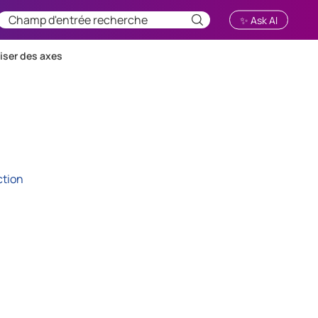
✨ Ask AI
liser des axes
ction