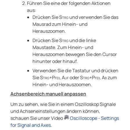
Führen Sie eine der folgenden Aktionen
aus:
Drücken Sie
Strg
und verwenden Sie das
Mausrad zum Hinein- und
Herauszoomen.
Drücken Sie
Strg
und die linke
Maustaste. Zum Hinein- und
Herauszoomen bewegen Sie den Cursor
hinunter oder hinauf.
Verwenden Sie die Tastatur und drücken
Sie
Strg+Pfeil Auf
oder
Strg+Pfeil Ab
zum
Hinein- und Herauszoomen.
Achsenbereich manuell anpassen
Um zu sehen, wie Sie in einem Oszilloskop Signale
und Achseneinstellungen ändern können,
schauen Sie unser Video
Oscilloscope - Settings
for Signal and Axes
.