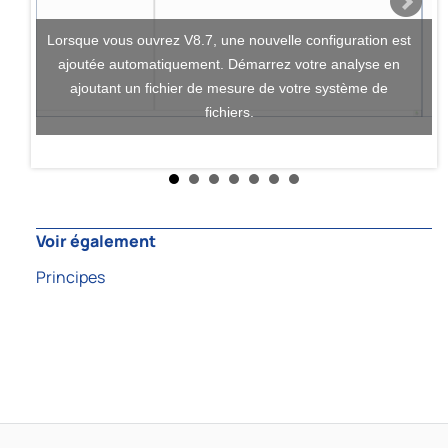
Lorsque vous ouvrez V8.7, une nouvelle configuration est
Le
ajoutée automatiquement. Démarrez votre analyse en
ajoutant un fichier de mesure de votre système de
fichiers.
Voir également
Principes