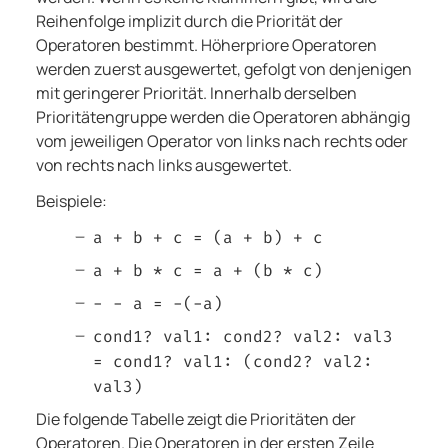
Reihenfolge implizit durch die Priorität der
Operatoren bestimmt. Höherpriore Operatoren
werden zuerst ausgewertet, gefolgt von denjenigen
mit geringerer Priorität. Innerhalb derselben
Prioritätengruppe werden die Operatoren abhängig
vom jeweiligen Operator von links nach rechts oder
von rechts nach links ausgewertet.
Beispiele:
a + b + c = (a + b) + c
a + b * c = a + (b * c)
- - a = -(-a)
cond1? val1: cond2? val2: val3
= cond1? val1: (cond2? val2:
val3)
Die folgende Tabelle zeigt die Prioritäten der
Operatoren. Die Operatoren in der ersten Zeile