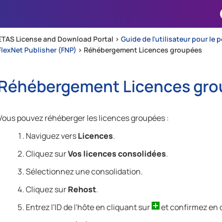
Passer au contenu principal
ETAS License and Download Portal >
Guide de l'utilisateur pour le 
FlexNet Publisher (FNP)
>
Réhébergement Licences groupées
Réhébergement Licences gro
Vous pouvez réhéberger les licences groupées :
Naviguez vers
Licences
.
Cliquez sur
Vos licences consolidées
.
Sélectionnez une consolidation.
Cliquez sur
Rehost
.
Entrez l'ID de l'hôte en cliquant sur
et confirmez en 