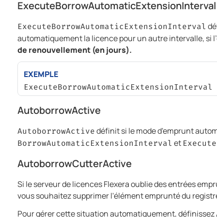
ExecuteBorrowAutomaticExtensionInterval
dé
ExecuteBorrowAutomaticExtensionInterval
automatiquement la licence pour un autre intervalle, si 
de renouvellement (en jours).
EXEMPLE
ExecuteBorrowAutomaticExtensionInterval
AutoborrowActive
définit si le mode d'emprunt autom
AutoborrowActive
et
BorrowAutomaticExtensionInterval
Execute
AutoborrowCutterActive
Si le serveur de licences Flexera oublie des entrées empru
vous souhaitez supprimer l'élément emprunté du regist
Pour gérer cette situation automatiquement, définissez