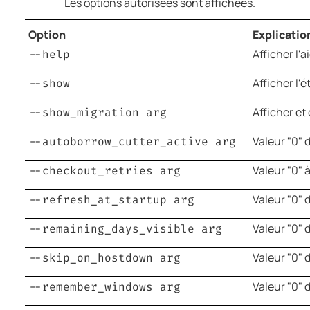
Les options autorisées sont affichées.
Option
Explicatio
Afficher l'a
--help
Afficher l'é
--show
Afficher et
--show_migration arg
Valeur "0" 
--autoborrow_cutter_active arg
Valeur "0" 
--checkout_retries arg
Valeur "0" 
--refresh_at_startup arg
Valeur "0" 
--remaining_days_visible arg
Valeur "0" 
--skip_on_hostdown arg
Valeur "0" 
--remember_windows arg