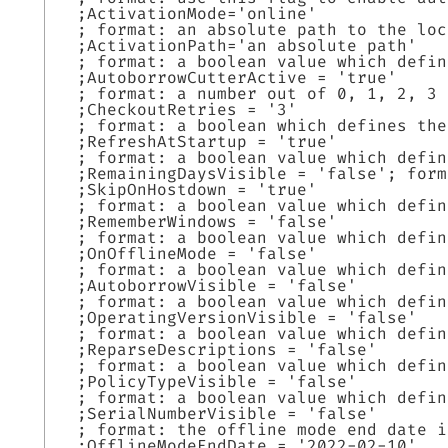
;ActivationMode='online'
; format: an absolute path to the loc
;ActivationPath='an absolute path'
; format: a boolean value which defin
;AutoborrowCutterActive = 'true'
; format: a number out of 0, 1, 2, 3 
;CheckoutRetries = '3'
; format: a boolean which defines the
;RefreshAtStartup = 'true'
; format: a boolean value which defin
;RemainingDaysVisible = 'false'; form
;SkipOnHostdown = 'true'
; format: a boolean value which defin
;RememberWindows = 'false'
; format: a boolean value which defin
;OnOfflineMode = 'false'
; format: a boolean value which defin
;AutoborrowVisible = 'false'
; format: a boolean value which defin
;OperatingVersionVisible = 'false'
; format: a boolean value which defin
;ReparseDescriptions = 'false'
; format: a boolean value which defin
;PolicyTypeVisible = 'false'
; format: a boolean value which defin
;SerialNumberVisible = 'false'
; format: the offline mode end date i
;OfflineModeEndDate = '2022-02-10'