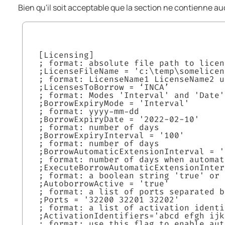
Bien qu'il soit acceptable que la section ne contienne a
[Licensing]
; format: absolute file path to licen
;LicenseFileName = 'c:\temp\somelicen
; format: LicenseName1 LicenseName2 u
;LicensesToBorrow = ‘INCA’
; format: Modes 'Interval' and 'Date'
;BorrowExpiryMode = 'Interval'
; format: yyyy-mm-dd
;BorrowExpiryDate = '2022-02-10'
; format: number of days
;BorrowExpiryInterval = '100'
; format: number of days
;BorrowAutomaticExtensionInterval = '
; format: number of days when automat
;ExecuteBorrowAutomaticExtensionInter
; format: a boolean string 'true' or 
;AutoborrowActive = 'true'
; format: a list of ports separated b
;Ports = '32200 32201 32202'
; format: a list of activation identi
;ActivationIdentifiers='abcd efgh ijk
; format: use this flag to enable aut