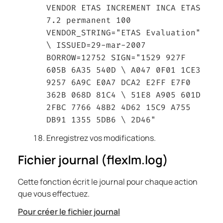
VENDOR ETAS INCREMENT INCA ETAS
7.2 permanent 100
VENDOR_STRING="ETAS Evaluation"
\ ISSUED=29-mar-2007
BORROW=12752 SIGN="1529 927F
605B 6A35 540D \ A047 0F01 1CE3
9257 6A9C E0A7 DCA2 E2FF E7F0
362B 068D 81C4 \ 51E8 A905 601D
2FBC 7766 48B2 4D62 15C9 A755
DB91 1355 5DB6 \ 2D46"
Enregistrez vos modifications.
Fichier journal (flexlm.log)
Cette fonction écrit le journal pour chaque action
que vous effectuez.
Pour créer le fichier journal