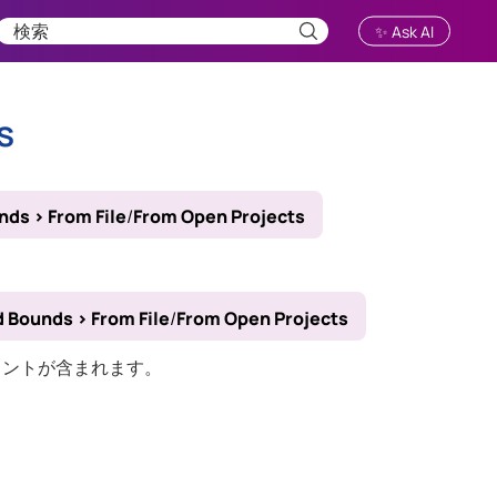
✨ Ask AI
s
unds
>
From File
/
From Open Projects
d Bounds
>
From File
/
From Open Projects
メントが含まれます。