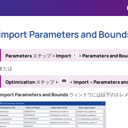
Skip To Main Content
Import Parameters and Bound
Parameters
ステップ
>
Import
>
Parameters and Bo
または
Optimization
ステップ
>
>
Import
>
Parameters an
Import Parameters and Bounds
ウィンドウには以下のエレ