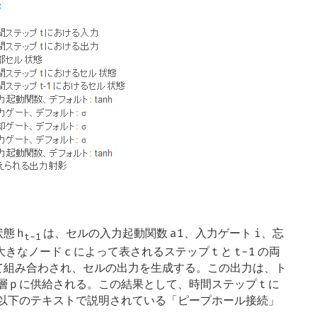
状態
は、セルの入力起動関数
、入力ゲート
、忘
h
a1
i
t-1
大きなノード
によって表されるステップ
と
の両
c
t
t−1
て組み合わされ、セルの出力を生成する。この出力は、ト
層
に供給される。この結果として、時間ステップ
に
p
t
以下のテキストで説明されている「ピープホール接続」