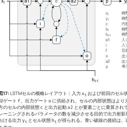
図17:
LSTMセルの概略レイアウト：入力
および前回のセル
x
t
却ゲート
、出力ゲート
に供給され、セルの内部状態はより
f
o
方のセルの内部状態
と出力起動
とが要素ごとに乗算され
c
a2
レーニングされるパラメータの数を減少させる目的で出力射影
おける出力
とセル状態
が得られる。青い破線の接続は、
y
h
t
t