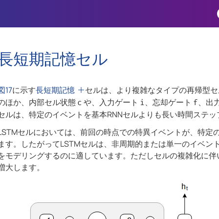
Skip To Main Content
長短期記憶セル
図17
に示す
長短期記憶
セルは、より複雑なタイプの再帰型セル
のほか、内部セル状態
や、入力ゲート
、忘却ゲート
、出
c
i
f
セルは、特定のイベントを基本RNNセルよりも長い時間ステ
LSTMセルにおいては、前回の時点での特異イベントが、特定
ます。したがってLSTMセルは、非周期的または単一のイベン
をモデリングするのに適しています。ただしセルの複雑化に伴
増大します。