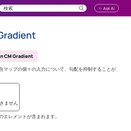
✨ Ask AI
 Gradient
n CM Gradient
合マップの個々の入力について、勾配を抑制することが
きません
のエレメントが含まれます。