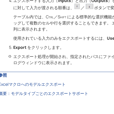
エクスポートする入力（
Inputs
）と出力（
Outputs
）
に対して入力が渡される順番は、
／
ボタンで
テーブル内では、
Ctrl
／
Shift
による標準的な選択機能
ッグして複数のセルや行を選択することも
できます。
列に表示されます。
使用されている入力のみをエクスポートするには、
Use
Export
をクリックします。
エクスポート処理が開始され、指定されたパスにファ
ログウィンドウに表示されます。
参照
Excelマクロへのモデルエクスポート
概要：モデルタイプごとのエクスポートサポート