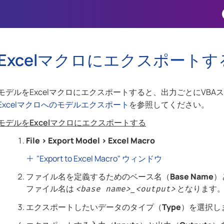
Skip To Main Content
Excelマクロにエクスポートす
モデルをExcelマクロにエクスポートすると、出力ごとにVBA
Excelマクロへのモデルエクスポート
を参照してください。
モデルをExcelマクロにエクスポートする
File
>
Export Model
>
Excel Macro
"Export to Excel Macro" ウィンドウ
ファイル名を定義するためのベース名（
Base Name
）
ファイル名は
となります
<base name>_<output>
エクスポートしたいデータのタイプ（
Type
）を選択し