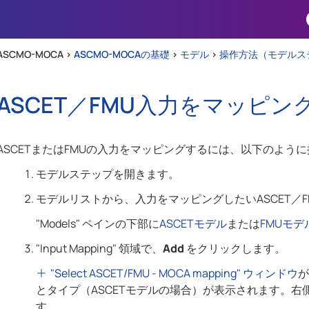
Skip To Main Content
ASCMO-MOCA >
ASCMO-MOCAの基礎
>
モデル
>
操作方法（モデルス
ASCET／FMU入力をマッピン
ASCETまたはFMUの入力をマッピングするには、以下のよう
モデルステップを開きます。
モデルリストから、入力をマッピングしたいASCET／
"Models" ペインの下部に
ASCETモデル
または
FMUモデ
"Input Mapping" 領域で、
Add
をクリックします。
"Select ASCET/FMU - MOCA mapping" ウィンドウ
が
とタイプ（ASCETモデルの場合）が表示されます。右
す。