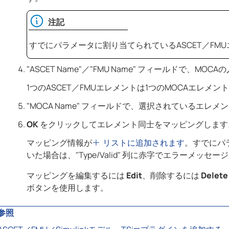
注記
すでにパラメータに割り当てられているASCET／F
"ASCET Name"／"FMU Name" フィールドで
1つのASCET／FMUエレメントは1つのMOCAエレメ
"MOCA Name" フィールドで、選択されているエレ
OK
をクリックしてエレメント同士をマッピングします
マッピング情報が
リストに追加されます
。すでにパ
いた場合は、"Type/Valid" 列に赤字でエラーメッセ
マッピングを編集するには
Edit
、削除するには
Delete
ボタンを使用します。
参照