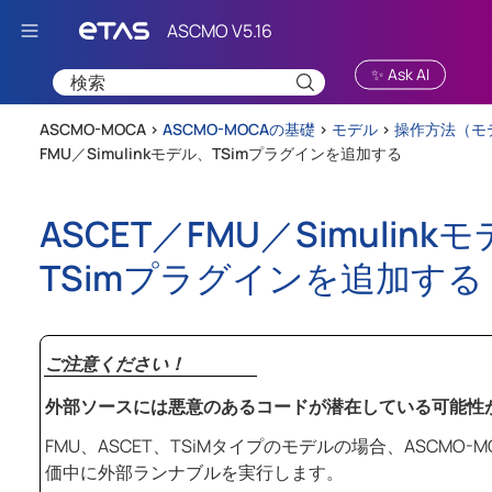
Skip To Main Content
✨ Ask AI
ASCMO-MOCA >
ASCMO-MOCAの基礎
>
モデル
>
操作方法（モ
FMU／Simulinkモデル、TSimプラグインを追加する
ASCET／FMU／Simulink
TSimプラグインを追加する
ご注意ください！
外部ソースには悪意のあるコードが潜在している可能性
FMU、ASCET、TSiMタイプのモデルの場合、
ASCMO-M
価中に外部ランナブルを実行します。