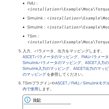
FMU：
<installation>
\Example\Moca\Torqu
Simulink：
<installation>
\Example\Mo
Simulink：
<installation>
\Example\Mo
TSim：
<installation>
\Example\Moca\Torqu
入力、パラメータ、出力をマッピングします。
ASCETパラメータのマッピング
、
FMUパラメー
Simulinkパラメータのマッピング
、
ASCET入力
Simulink入力のマッピング
、
ASCET出力のマッ
のマッピング
を参照してください。
TSimプラグインや
ASCET／FMU／Simulink
内で使用
します。
注記