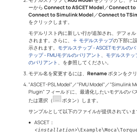
モデルステップで
Add Model
をクリックし、ド
ーから
Connect to ASCET Model
／
Connect to
Connect to Simulink Model
／
Connect to TSim
をクリックします。
モデルリスト内に新しい行が追加され、デフォル
されます。さらに、
モデルステップ
の下部に
示されます。
モデルステップ - ASCETモデルの
テップ - FMUモデルのバリアント
、
モデルステップ -
のバリアント
、を参照してください。
モデル名を変更するには、
Rename
ボタンをクリ
"ASCET-PSL Model"／"FMU Model"／"Simulink M
Plugin" フィールドに、最適化したいモデルの
たは選択（
ボタン）します。
サンプルとして以下のファイルが提供されていま
ASCET：
<installation>
\Example\Moca\Torqu